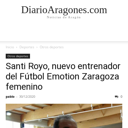
DiarioAragones.com
Noticias de Aragón
Inicio
Deportes
Otros deportes
Otros deportes
Santi Royo, nuevo entrenador
del Fútbol Emotion Zaragoza
femenino
pablo
-
30/12/2020
0