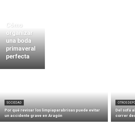
Cómo
organizar
una boda
primaveral
perfecta
SOCIEDAD
OTROS DEP
Por qué revisar los limpiaparabrisas puede evitar
Del sofá 
un accidente grave en Aragón
correr de