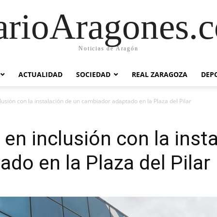
arioAragones.
Noticias de Aragón
ACTUALIDAD
SOCIEDAD
REAL ZARAGOZA
DEP
usión con la instalación de un cambiador adaptado en la Plaza del Pilar
en inclusión con la inst
do en la Plaza del Pilar