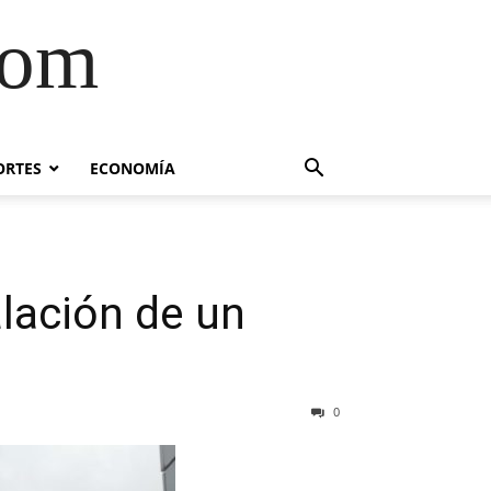
com
ORTES
ECONOMÍA
alación de un
0