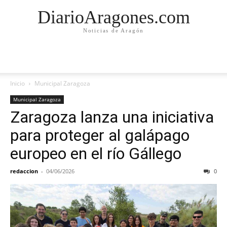
DiarioAragones.com
Noticias de Aragón
Inicio
Municipal Zaragoza
Municipal Zaragoza
Zaragoza lanza una iniciativa
para proteger al galápago
europeo en el río Gállego
redaccion
-
04/06/2026
0