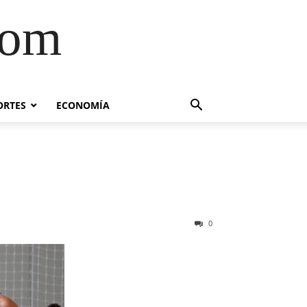
com
ORTES
ECONOMÍA
0