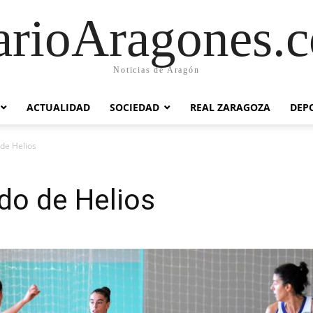
arioAragones.
Noticias de Aragón
ACTUALIDAD
SOCIEDAD
REAL ZARAGOZA
DEP
 de Helios
ido de Helios