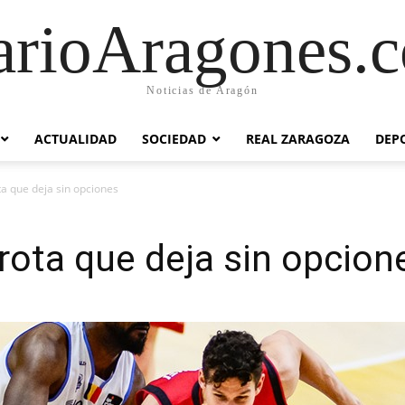
arioAragones.
Noticias de Aragón
ACTUALIDAD
SOCIEDAD
REAL ZARAGOZA
DEP
a que deja sin opciones
rota que deja sin opcion