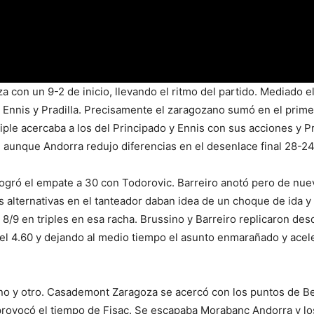
con un 9-2 de inicio, llevando el ritmo del partido. Mediado el 
on Ennis y Pradilla. Precisamente el zaragozano sumó en el prim
riple acercaba a los del Principado y Ennis con sus acciones y Pr
, aunque Andorra redujo diferencias en el desenlace final 28-2
ogró el empate a 30 con Todorovic. Barreiro anotó pero de nuev
alternativas en el tanteador daban idea de un choque de ida y v
 8/9 en triples en esa racha. Brussino y Barreiro replicaron de
l 4.60 y dejando al medio tiempo el asunto enmarañado y acele
uno y otro. Casademont Zaragoza se acercó con los puntos de Ben
 provocó el tiempo de Fisac. Se escapaba Morabanc Andorra y lo