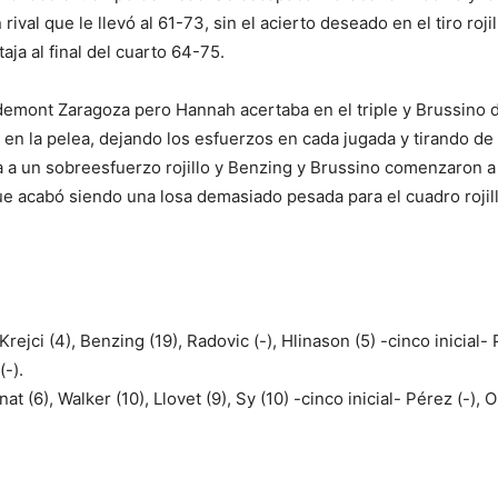
ival que le llevó al 61-73, sin el acierto deseado en el tiro rojil
taja al final del cuarto 64-75.
sademont Zaragoza pero Hannah acertaba en el triple y Brussino 
en la pelea, dejando los esfuerzos en cada jugada y tirando de 
ba a un sobreesfuerzo rojillo y Benzing y Brussino comenzaron a
que acabó siendo una losa demasiado pesada para el cuadro rojill
rejci (4), Benzing (19), Radovic (-), Hlinason (5) -cinco inicial- P
(-).
t (6), Walker (10), Llovet (9), Sy (10) -cinco inicial- Pérez (-),