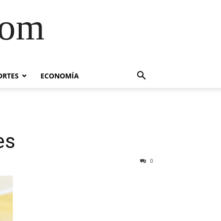
com
ORTES
ECONOMÍA
es
0