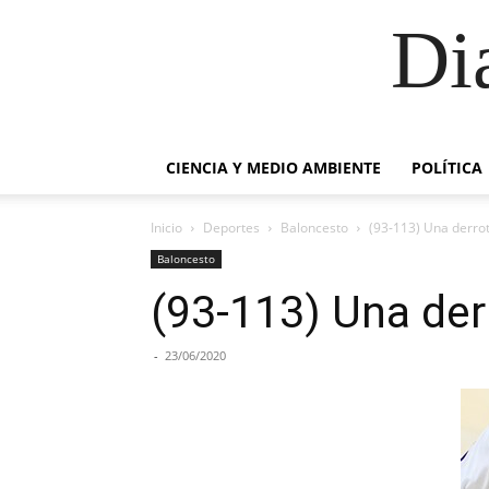
Di
CIENCIA Y MEDIO AMBIENTE
POLÍTICA
Inicio
Deportes
Baloncesto
(93-113) Una derrot
Baloncesto
(93-113) Una der
-
23/06/2020