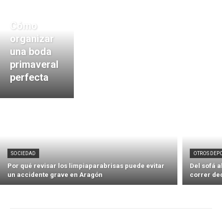
Cómo
organizar
una boda
primaveral
perfecta
SOCIEDAD
OTROS DEP
Por qué revisar los limpiaparabrisas puede evitar
Del sofá 
un accidente grave en Aragón
correr de