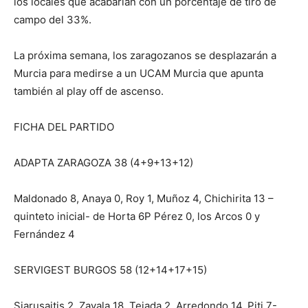
los locales que acabarían con un porcentaje de tiro de
campo del 33%.
La próxima semana, los zaragozanos se desplazarán a
Murcia para medirse a un UCAM Murcia que apunta
también al play off de ascenso.
FICHA DEL PARTIDO
ADAPTA ZARAGOZA 38 (4+9+13+12)
Maldonado 8, Anaya 0, Roy 1, Muñoz 4, Chichirita 13 –
quinteto inicial- de Horta 6P Pérez 0, los Arcos 0 y
Fernández 4
SERVIGEST BURGOS 58 (12+14+17+15)
Siarusaitis 2, Zavala 18, Tejada 2, Arredondo 14, Piti 7-