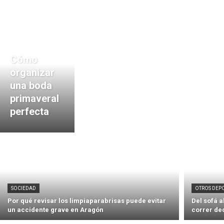
Cómo
organizar
una boda
primaveral
perfecta
SOCIEDAD
OTROS DEP
Por qué revisar los limpiaparabrisas puede evitar
Del sofá 
un accidente grave en Aragón
correr de