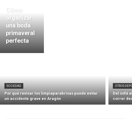
Cómo
organizar
una boda
primaveral
perfecta
SOCIEDAD
OTROS DEP
Por qué revisar los limpiaparabrisas puede evitar
Del sofá 
un accidente grave en Aragón
correr de