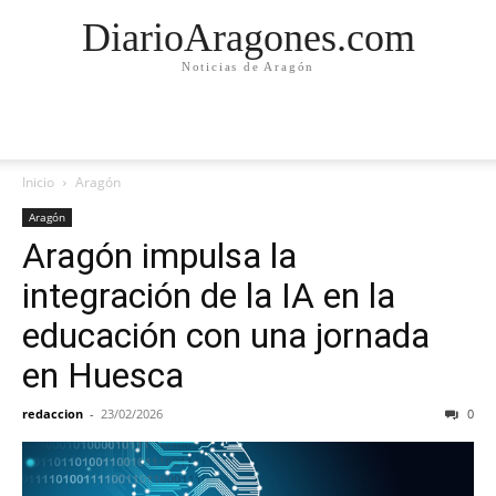
DiarioAragones.com
Noticias de Aragón
Inicio
Aragón
Aragón
Aragón impulsa la
integración de la IA en la
educación con una jornada
en Huesca
redaccion
-
23/02/2026
0