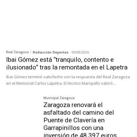
Real Zaragoza
Redacción Deportes
-
09/08/2026
Ibai Gómez está “tranquilo, contento e
ilusionado” tras la remontada en el Lapetra
Ibai Gómez terminó satisfecho con la respuesta del Real Zaragoza
en el Memorial Carlos Lapetra. El técnico blanquillo valoró...
Municipal Zaragoza
Zaragoza renovará el
asfaltado del camino del
Puente de Clavería en
Garrapinillos con una
inversión de 48.397 euros