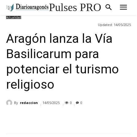
Pulses PRO
Actualidad
Updated:
14/05/2025
Aragón lanza la Vía
Basilicarum para
potenciar el turismo
religioso
By
redaccion
14/05/2025
0
0
Cuota