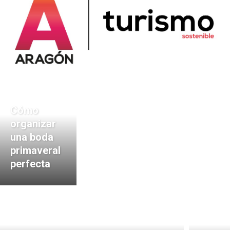
Cómo
organizar
una boda
primaveral
perfecta