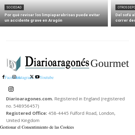
SOCIEDAD
OTROS DEP
Por qué revisar los limpiaparabrisas puede evitar
Del sofá 
un accidente grave en Aragón
correr de
Gourmet
Facebook
Instagram
X
Youtube
Diarioaragones.com.
Registered in England (registered
no. 548956457)
Registered Office:
458‑4445 Fulford Road, London,
United Kingdom
Gestionar el Consentimiento de las Cookies