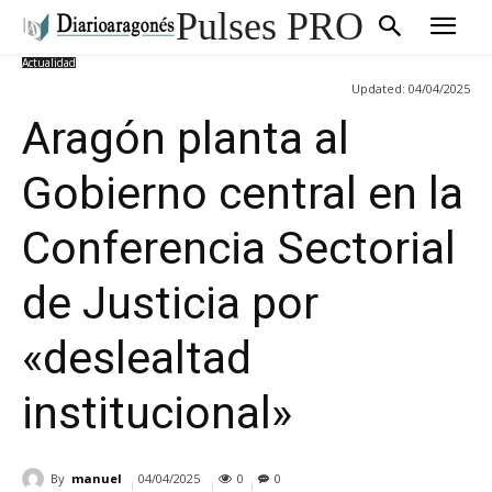
Pulses PRO
Actualidad
Updated:
04/04/2025
Aragón planta al
Gobierno central en la
Conferencia Sectorial
de Justicia por
«deslealtad
institucional»
By
manuel
04/04/2025
0
0