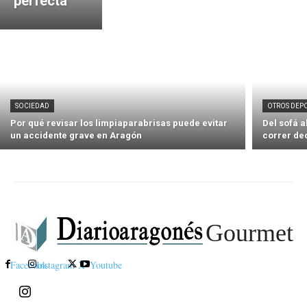
perfecta
SOCIEDAD
OTROS DEP
Por qué revisar los limpiaparabrisas puede evitar
Del sofá 
un accidente grave en Aragón
correr de
Gourmet
Facebook
Instagram
X
Youtube