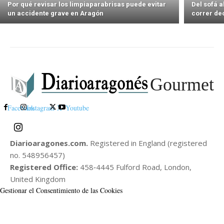
Por qué revisar los limpiaparabrisas puede evitar
Del sofá 
un accidente grave en Aragón
correr de
Gourmet
Facebook
Instagram
X
Youtube
Diarioaragones.com.
Registered in England (registered
no. 548956457)
Registered Office:
458‑4445 Fulford Road, London,
United Kingdom
Gestionar el Consentimiento de las Cookies