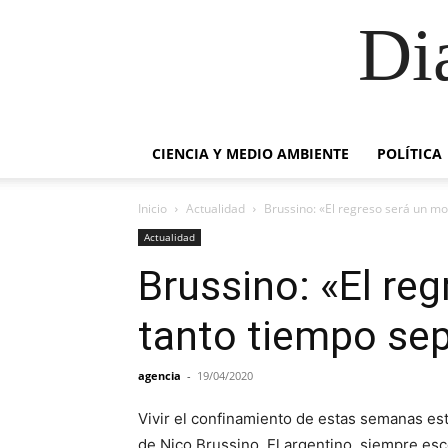
Di
CIENCIA Y MEDIO AMBIENTE
POLÍTICA
Inicio
Actualidad
Brussino: «El regreso será un m
Actualidad
Brussino: «El r
tanto tiempo se
agencia
-
19/04/2020
Vivir el confinamiento de estas semanas está
de Nico Brussino. El argentino, siempre es