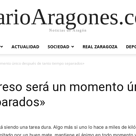
arioAragones.
Noticias de Aragón
ACTUALIDAD
SOCIEDAD
REAL ZARAGOZA
DEP
omento único después de tanto tiempo separados»
egreso será un momento ú
parados»
 siendo una tarea dura. Algo más si uno lo hace a miles de kiló
coltado por un buen mate, mantiene el ánimo en todo momento y 