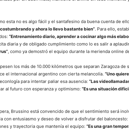
mo esta no es algo fácil y el santafesino da buena cuenta de ell
acostumbrando y ahora lo llevo bastante bien”
. Para ello, esta
ados:
“Entrenamiento diario,
aprender a cocinar algo más elabo
 cita diaria y de obligado cumplimiento como lo es salir a aplaudi
rus”
, como ya demostró el equipo durante la merienda online d
ue pesen los más de 10.000 kilómetros que separan Zaragoza de
ce el internacional argentino con cierta melancolía.
“Uno quiere 
 teconlogía para intentar paliar esa ausencia:
“Las videollamadas
irar al futuro con esperanza y optimismo:
“Es una situación difíc
spera, Brussino está convencido de que el sentimiento será inol
la con entusiasmo y deseo de volver a disfrutar del baloncesto:
nes y trayectoria que mantenía el equipo:
“Es una gran tempor