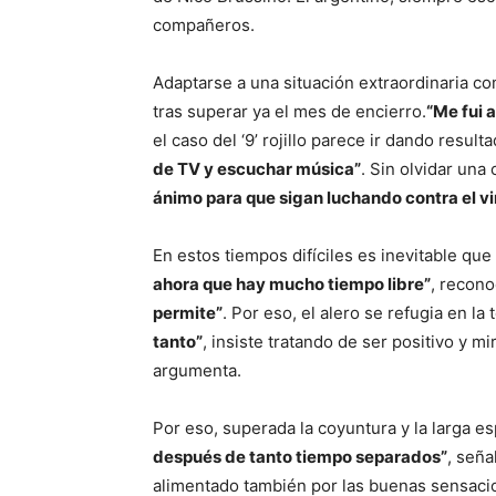
compañeros.
Adaptarse a una situación extraordinaria co
tras superar ya el mes de encierro.
“Me fui 
el caso del ‘9’ rojillo parece ir dando result
de TV y escuchar música”
. Sin olvidar una
ánimo para que sigan luchando contra el vi
En estos tiempos difíciles es inevitable q
ahora que hay mucho tiempo libre”
, recono
permite”
. Por eso, el alero se refugia en la
tanto”
, insiste tratando de ser positivo y m
argumenta.
Por eso, superada la coyuntura y la larga e
después de tanto tiempo separados”
, seña
alimentado también por las buenas sensacio