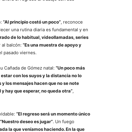
o:
“Al principio costó un poco
”
, reconoce
blecer una rutina diaria es fundamental y en
rado de lo habitual,
videollamadas, series
r al balcón:
“Es una muestra de apoyo y
el pasado viernes.
 su Cañada de Gómez natal:
“Un poco más
estar con los suyos y la distancia no lo
 y los mensajes hacen que no se note
il y hay que esperar, no queda otra”
,
vidable:
“El regreso será un momento único
“Nuestro deseo es jugar”
. Un fuego
ada la que veníamos haciendo. En la que