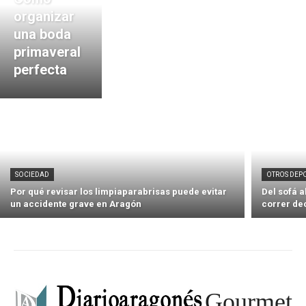
organizar
una boda
primaveral
perfecta
SOCIEDAD
OTROS DEP
Por qué revisar los limpiaparabrisas puede evitar
Del sofá 
un accidente grave en Aragón
correr de
Gourmet