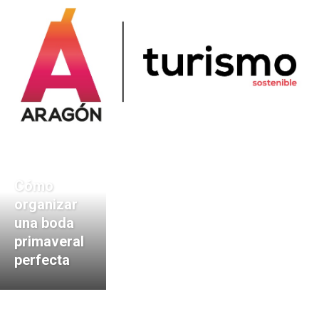
Cómo
organizar
una boda
primaveral
perfecta