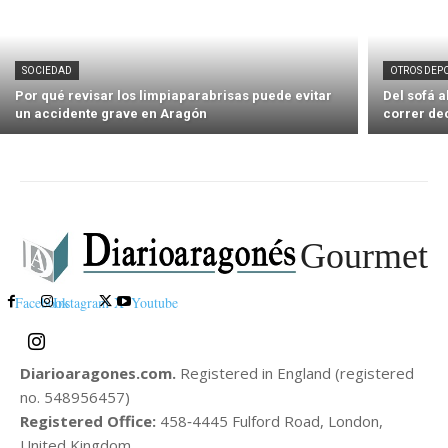
SOCIEDAD
OTROS DEP
Por qué revisar los limpiaparabrisas puede evitar
Del sofá 
un accidente grave en Aragón
correr de
Gourmet
Facebook
Instagram
X
Youtube
Diarioaragones.com.
Registered in England (registered
no. 548956457)
Registered Office:
458‑4445 Fulford Road, London,
United Kingdom