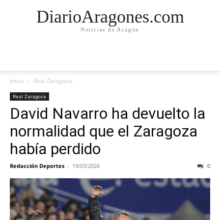
DiarioAragones.com
Noticias de Aragón
Inicio
Real Zaragoza
Real Zaragoza
David Navarro ha devuelto la
normalidad que el Zaragoza
había perdido
Redacción Deportes
-
19/03/2026
0