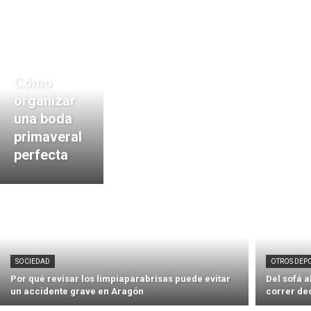
Cómo
organizar
una boda
primaveral
perfecta
SOCIEDAD
OTROS DEP
Por qué revisar los limpiaparabrisas puede evitar
Del sofá 
un accidente grave en Aragón
correr de