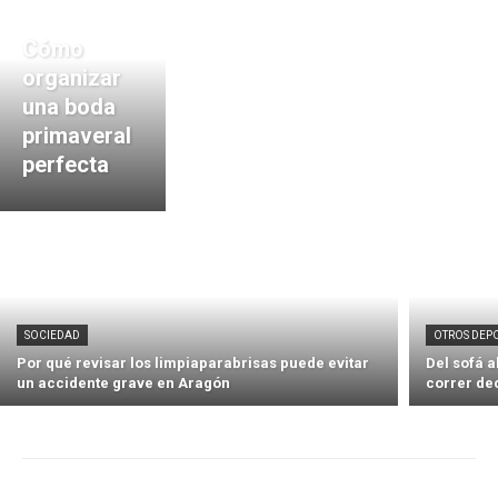
Cómo
organizar
una boda
primaveral
perfecta
SOCIEDAD
OTROS DEP
Por qué revisar los limpiaparabrisas puede evitar
Del sofá 
un accidente grave en Aragón
correr de