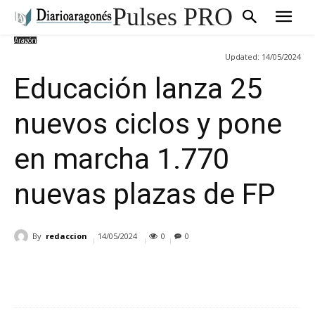
Pulses PRO
Aragón
Updated:
14/05/2024
Educación lanza 25
nuevos ciclos y pone
en marcha 1.770
nuevas plazas de FP
By
redaccion
14/05/2024
0
0
Cuota