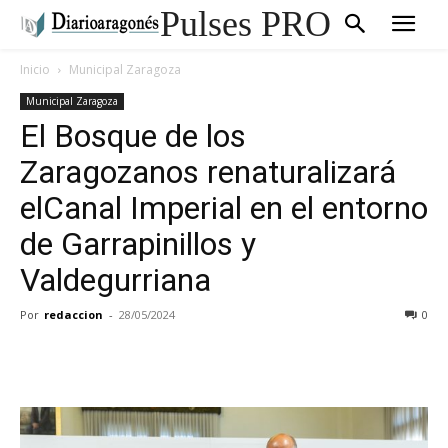
Pulses PRO
Inicio
Municipal Zaragoza
Municipal Zaragoza
El Bosque de los
Zaragozanos renaturalizará
elCanal Imperial en el entorno
de Garrapinillos y
Valdegurriana
Por
redaccion
-
28/05/2024
0