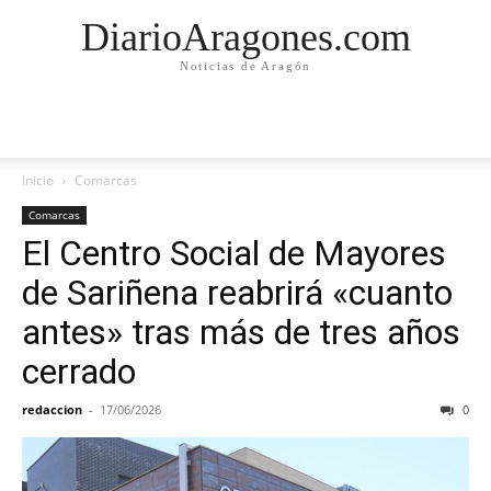
DiarioAragones.com
Noticias de Aragón
Inicio
Comarcas
Comarcas
El Centro Social de Mayores
de Sariñena reabrirá «cuanto
antes» tras más de tres años
cerrado
redaccion
-
17/06/2026
0