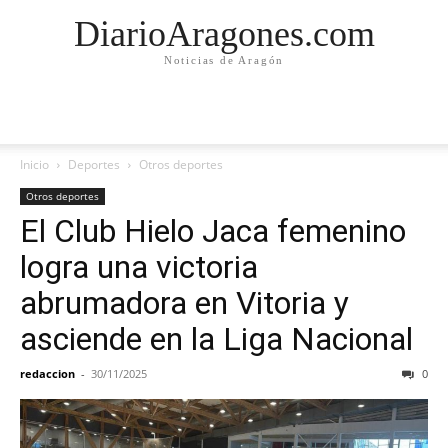
DiarioAragones.com
Noticias de Aragón
Inicio
Deportes
Otros deportes
Otros deportes
El Club Hielo Jaca femenino
logra una victoria
abrumadora en Vitoria y
asciende en la Liga Nacional
redaccion
-
30/11/2025
0