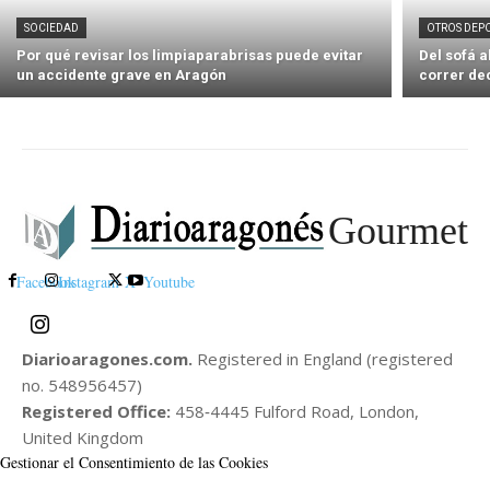
SOCIEDAD
OTROS DEP
Por qué revisar los limpiaparabrisas puede evitar
Del sofá 
un accidente grave en Aragón
correr de
Gourmet
Facebook
Instagram
X
Youtube
Diarioaragones.com.
Registered in England (registered
no. 548956457)
Registered Office:
458‑4445 Fulford Road, London,
United Kingdom
Gestionar el Consentimiento de las Cookies