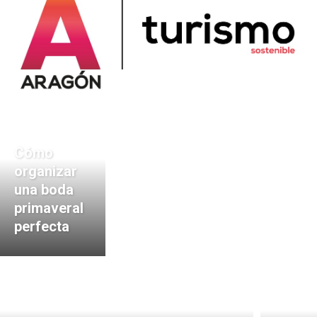
Cómo
organizar
una boda
primaveral
perfecta