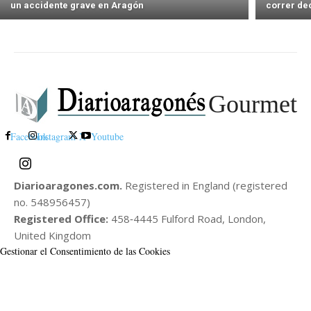
un accidente grave en Aragón
correr de
Gourmet
Facebook
Instagram
X
Youtube
Diarioaragones.com.
Registered in England (registered
no. 548956457)
Registered Office:
458‑4445 Fulford Road, London,
United Kingdom
Gestionar el Consentimiento de las Cookies