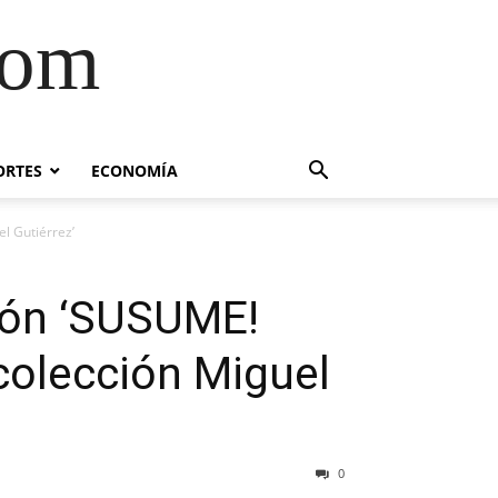
com
ORTES
ECONOMÍA
l Gutiérrez’
ión ‘SUSUME!
olección Miguel
0