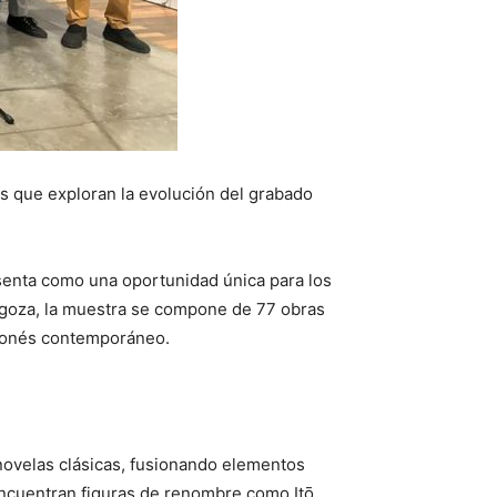
as que exploran la evolución del grabado
enta como una oportunidad única para los
agoza, la muestra se compone de 77 obras
japonés contemporáneo.
novelas clásicas, fusionando elementos
 encuentran figuras de renombre como Itō