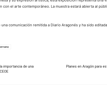
onesa y su expresión artística, esta exposición representa una v
n con el arte contemporáneo. La muestra estará abierta al públ
e una comunicación remitida a Diario Aragonés y ha sido editada
Serrano
la importancia de una
Planes en Aragón para est
 CEOE