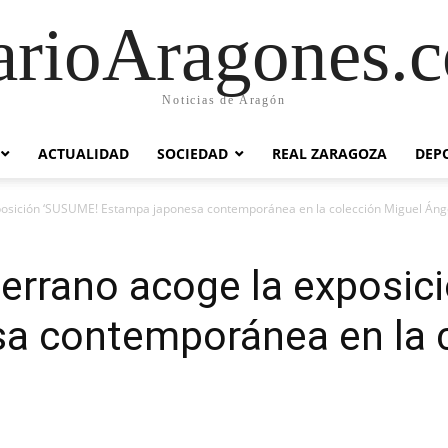
arioAragones.
Noticias de Aragón
ACTUALIDAD
SOCIEDAD
REAL ZARAGOZA
DEP
posición ‘SUSUME! Estampa japonesa contemporánea en la colección Miguel Ánge
Serrano acoge la exposic
a contemporánea en la c