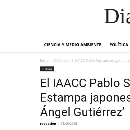
Di
CIENCIA Y MEDIO AMBIENTE
POLÍTICA
Inicio
Cultura
El IAACC Pablo Serrano acoge la ex
Cultura
El IAACC Pablo 
Estampa japones
Ángel Gutiérrez’
redaccion
-
25/06/2026