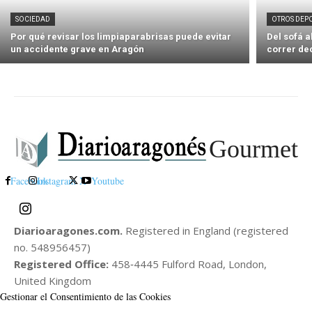
SOCIEDAD
OTROS DEP
Por qué revisar los limpiaparabrisas puede evitar
Del sofá 
un accidente grave en Aragón
correr de
Gourmet
Facebook
Instagram
X
Youtube
Diarioaragones.com.
Registered in England (registered
no. 548956457)
Registered Office:
458‑4445 Fulford Road, London,
United Kingdom
Gestionar el Consentimiento de las Cookies