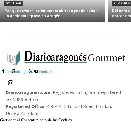
SOCIEDAD
OTROS DEP
Por qué revisar los limpiaparabrisas puede evitar
Del sofá 
un accidente grave en Aragón
correr de
Gourmet
Facebook
Instagram
X
Youtube
Diarioaragones.com.
Registered in England (registered
no. 548956457)
Registered Office:
458‑4445 Fulford Road, London,
United Kingdom
Gestionar el Consentimiento de las Cookies