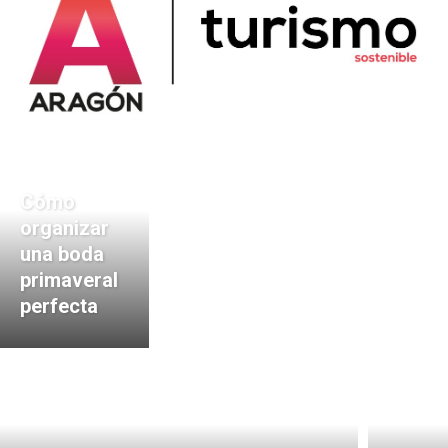
Cómo
organizar
una boda
primaveral
perfecta