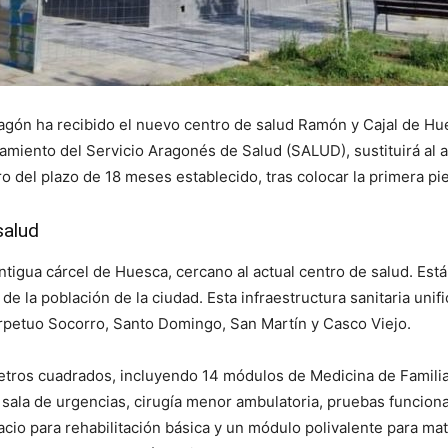
gón ha recibido el nuevo centro de salud Ramón y Cajal de Huesc
pamiento del Servicio Aragonés de Salud (SALUD), sustituirá al 
ro del plazo de 18 meses establecido, tras colocar la primera pi
salud
a antigua cárcel de Huesca, cercano al actual centro de salud. 
de la población de la ciudad. Esta infraestructura sanitaria unif
Perpetuo Socorro, Santo Domingo, San Martín y Casco Viejo.
etros cuadrados, incluyendo 14 módulos de Medicina de Familia,
 sala de urgencias, cirugía menor ambulatoria, pruebas funcion
cio para rehabilitación básica y un módulo polivalente para ma