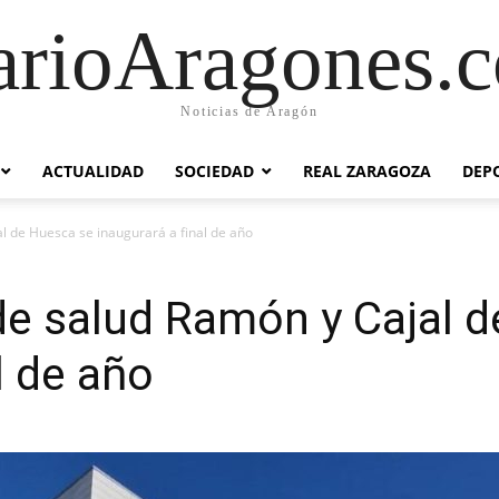
arioAragones.
Noticias de Aragón
ACTUALIDAD
SOCIEDAD
REAL ZARAGOZA
DEP
l de Huesca se inaugurará a final de año
de salud Ramón y Cajal 
l de año