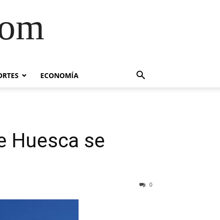
com
ORTES
ECONOMÍA
de Huesca se
0