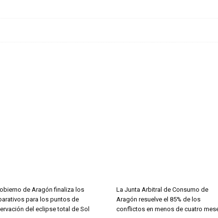
obierno de Aragón finaliza los
La Junta Arbitral de Consumo de
parativos para los puntos de
Aragón resuelve el 85% de los
rvación del eclipse total de Sol
conflictos en menos de cuatro mes