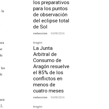
los preparativos
para los puntos
 la
de observación
del eclipse total
a
de Sol
redaccion
-
06/08/2026
ura
Aragón
La Junta
ne
Arbitral de
de
Consumo de
Aragón resuelve
 las
el 85% de los
de
conflictos en
menos de
cuatro meses
redaccion
-
06/08/2026
nen
2,
Aragón