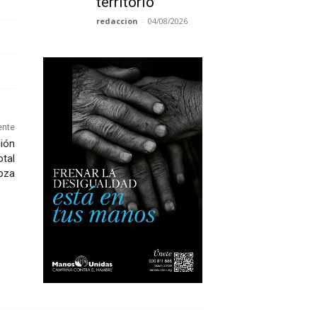
territorio
redaccion
-
04/08/2026
ente
ción
otal
oza