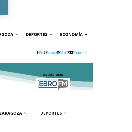
Registrarse / Unirse
AGOZA
DEPORTES
ECONOMÍA
Facebook
Instagram
Mail
X
Youtube
escucha online
 ZARAGOZA
DEPORTES