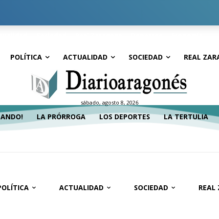
tualidad
Sociedad
Real Zaragoza
Deportes
Economía
POLÍTICA
ACTUALIDAD
SOCIEDAD
REAL ZAR
sábado, agosto 8, 2026
TANDO!
LA PRÓRROGA
LOS DEPORTES
LA TERTULIA
POLÍTICA
ACTUALIDAD
SOCIEDAD
REAL