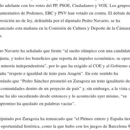
ido adelante con los votos del PP, PSOE, Ciudadanos y VOX. Los grupos
lamentarios de Podemos, ERC y PNV han votado en contra. El debate de
posición no de ley, defendida por el diputado Pedro Navarro, se ha
tanciado esta mañana en la Comisión de Cultura y Deporte de la Cámar
a.
ro Navarro ha señalado que frente “al sueño olímpico con una candidat
junta, y todos los beneficios que reporta de impulso económico, se opo
 minoría independentista”, por lo que ha exigido al COE y al Gobierno 
aña “respeto e igualdad de trato para Aragón”. En este sentido ha
ordado que “Pedro Sánchez prometió en Zaragoza un trato igualitario de
 comunidades dentro de un proyecto de país” y, sin embargo, a la vista 
que ha ido sucediendo desde entonces y lo acontecido ayer mismo, “su
promiso ha quedado en palabras vacías”.
diputado por Zaragoza ha remarcado que “el Pirineo entero y España tie
 oportunidad histórica, como la que hubo con los juegos de Barcelona 9