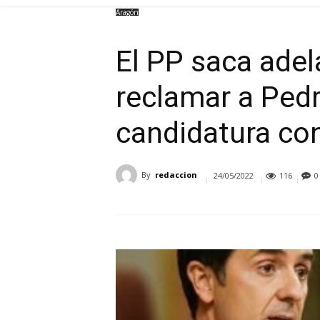
Aragón
El PP saca adel
reclamar a Ped
candidatura co
By
redaccion
24/05/2022
116
0