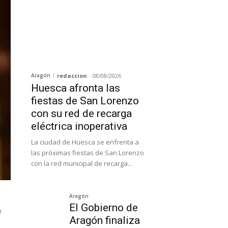
Aragón
redaccion
-
08/08/2026
Huesca afronta las
fiestas de San Lorenzo
con su red de recarga
eléctrica inoperativa
La ciudad de Huesca se enfrenta a
las próximas fiestas de San Lorenzo
con la red municipal de recarga...
Aragón
El Gobierno de
e
Aragón finaliza