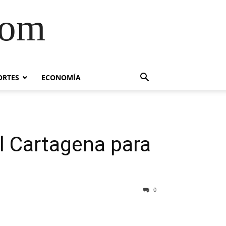
com
ORTES
ECONOMÍA
el Cartagena para
0