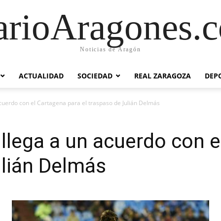
arioAragones.
Noticias de Aragón
ACTUALIDAD
SOCIEDAD
REAL ZARAGOZA
DEP
acuerdo con el Cartagena para el traspaso de Julián Delmás
 llega a un acuerdo con 
ulián Delmás