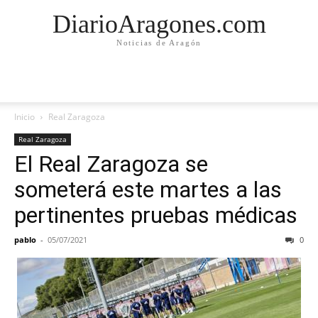
DiarioAragones.com
Noticias de Aragón
Inicio
Real Zaragoza
Real Zaragoza
El Real Zaragoza se
someterá este martes a las
pertinentes pruebas médicas
pablo
-
05/07/2021
0