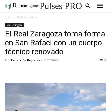
Pulses PRO
Inicio
Real Zaragoza
Real Zaragoza
El Real Zaragoza toma forma
en San Rafael con un cuerpo
técnico renovado
Por
Redacción Deportes
-
16/07/2025
0