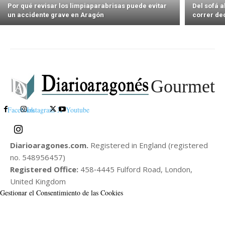
Por qué revisar los limpiaparabrisas puede evitar
Del sofá 
un accidente grave en Aragón
correr de
Gourmet
Facebook
Instagram
X
Youtube
Diarioaragones.com.
Registered in England (registered
no. 548956457)
Registered Office:
458‑4445 Fulford Road, London,
United Kingdom
Gestionar el Consentimiento de las Cookies