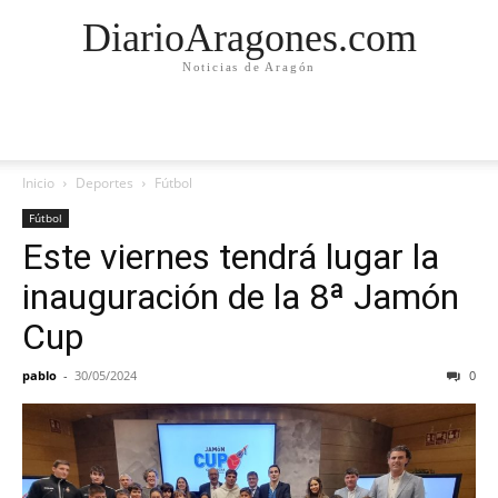
DiarioAragones.com
Noticias de Aragón
Inicio
Deportes
Fútbol
Fútbol
Este viernes tendrá lugar la
inauguración de la 8ª Jamón
Cup
pablo
-
30/05/2024
0