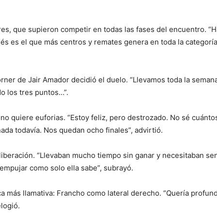
res, que supieron competir en todas las fases del encuentro. “
és es el que más centros y remates genera en toda la categoría
órner de Jair Amador decidió el duelo. “Llevamos toda la semana
do los tres puntos…”.
 no quiere euforias. “Estoy feliz, pero destrozado. No sé cuánto
da todavía. Nos quedan ocho finales”, advirtió.
 liberación. “Llevaban mucho tiempo sin ganar y necesitaban s
 empujar como solo ella sabe”, subrayó.
ca más llamativa: Francho como lateral derecho. “Quería profund
logió.