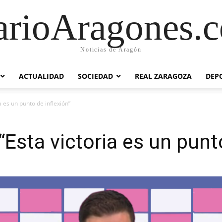
arioAragones.
Noticias de Aragón
ACTUALIDAD
SOCIEDAD
REAL ZARAGOZA
DEP
a es un punto de inflexión”
Esta victoria es un punto