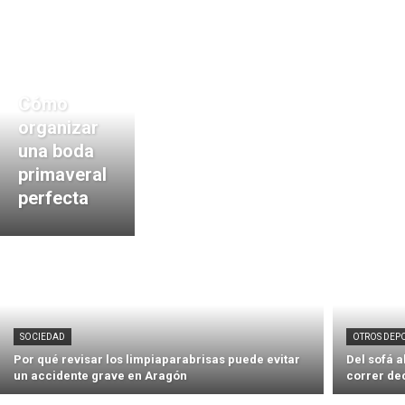
Cómo
organizar
una boda
primaveral
perfecta
SOCIEDAD
OTROS DEP
Por qué revisar los limpiaparabrisas puede evitar
Del sofá 
un accidente grave en Aragón
correr de