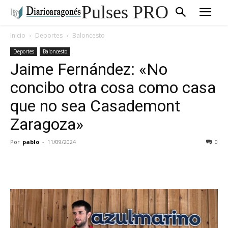
Pulses PRO
Inicio
Deportes
Baloncesto
Deportes
Baloncesto
Jaime Fernández: «No
concibo otra cosa como casa
que no sea Casademont
Zaragoza»
Por
pablo
-
11/09/2024
0