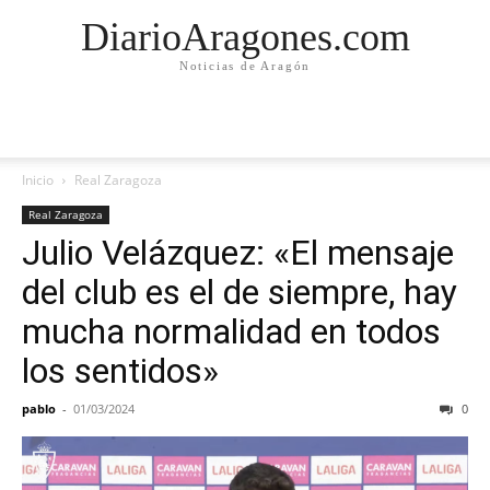
DiarioAragones.com
Noticias de Aragón
Inicio
Real Zaragoza
Real Zaragoza
Julio Velázquez: «El mensaje
del club es el de siempre, hay
mucha normalidad en todos
los sentidos»
pablo
-
01/03/2024
0