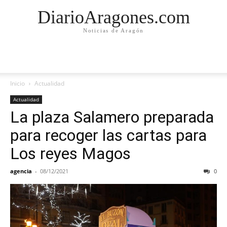
DiarioAragones.com
Noticias de Aragón
Inicio
Actualidad
Actualidad
La plaza Salamero preparada
para recoger las cartas para
Los reyes Magos
agencia
-
08/12/2021
0