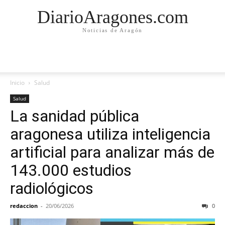
DiarioAragones.com
Noticias de Aragón
Inicio
Salud
Salud
La sanidad pública
aragonesa utiliza inteligencia
artificial para analizar más de
143.000 estudios
radiológicos
redaccion
-
20/06/2026
0