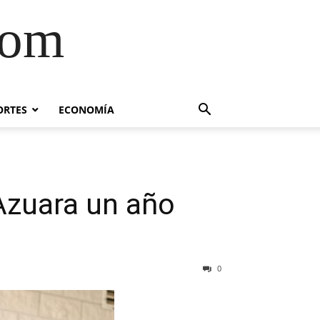
com
ORTES
ECONOMÍA
 Azuara un año
0