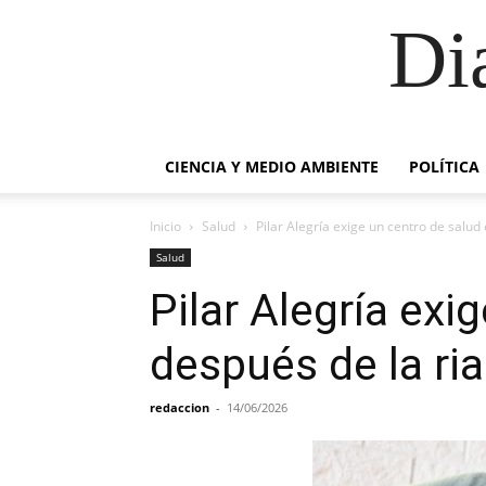
Di
CIENCIA Y MEDIO AMBIENTE
POLÍTICA
Inicio
Salud
Pilar Alegría exige un centro de salu
Salud
Pilar Alegría ex
después de la ri
redaccion
-
14/06/2026