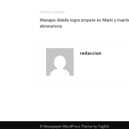
Artículo anterior
Wanapix Aldelís logra empate en Marín y manti
eliminatoria
redaccion
© Newspaper WordPress Theme by TagDiv