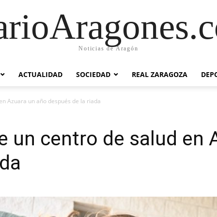
arioAragones.
Noticias de Aragón
ACTUALIDAD
SOCIEDAD
REAL ZARAGOZA
DEP
d en Azuara un año después de la riada
ige un centro de salud en
ada