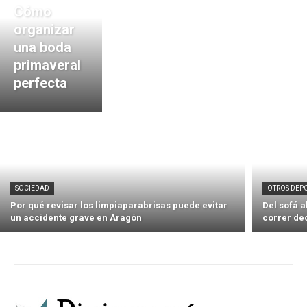
Cómo
organizar
una boda
primaveral
perfecta
SOCIEDAD
OTROS DEP
Por qué revisar los limpiaparabrisas puede evitar
Del sofá 
un accidente grave en Aragón
correr de