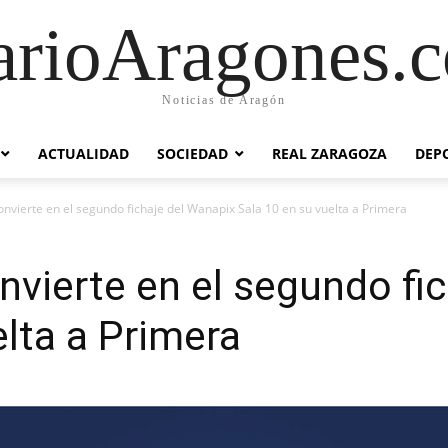
arioAragones.
Noticias de Aragón
ACTUALIDAD
SOCIEDAD
REAL ZARAGOZA
DEP
onvierte en el segundo fichaje del Wanapix Sala 10 en su vuelta a Primera
nvierte en el segundo fi
elta a Primera