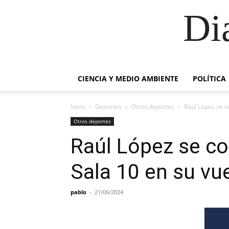
Di
CIENCIA Y MEDIO AMBIENTE
POLÍTICA
Inicio
Deportes
Otros deportes
Raúl López se c
Otros deportes
Raúl López se co
Sala 10 en su vu
pablo
-
21/06/2024