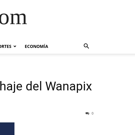
com
ORTES
ECONOMÍA
chaje del Wanapix
0