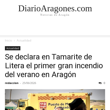
DiarioAragones.com
Noticias de Aragón
Inicio
Actualidad
Actualidad
Se declara en Tamarite de
Litera el primer gran incendio
del verano en Aragón
redaccion
-
25/06/2026
0