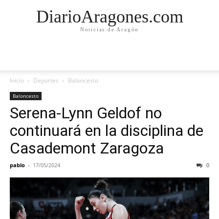
DiarioAragones.com
Noticias de Aragón
Inicio
Deportes
Baloncesto
Baloncesto
Serena-Lynn Geldof no
continuará en la disciplina de
Casademont Zaragoza
pablo
-
17/05/2024
0