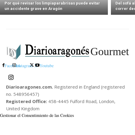
Por qué revisar los limpiaparabrisas puede evitar
Del sofá 
un accidente grave en Aragón
correr de
Gourmet
Facebook
Instagram
X
Youtube
Diarioaragones.com.
Registered in England (registered
no. 548956457)
Registered Office:
458‑4445 Fulford Road, London,
United Kingdom
Gestionar el Consentimiento de las Cookies