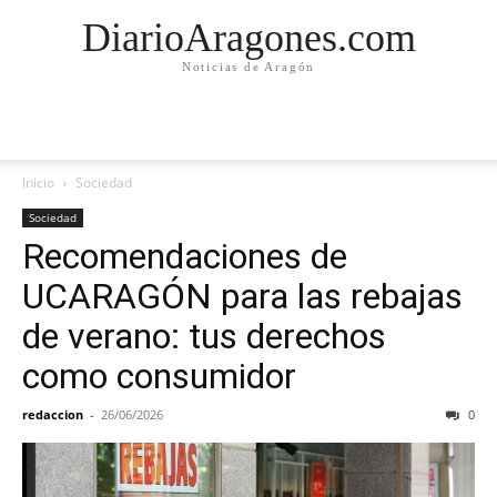
DiarioAragones.com
Noticias de Aragón
Inicio
Sociedad
Sociedad
Recomendaciones de
UCARAGÓN para las rebajas
de verano: tus derechos
como consumidor
redaccion
-
26/06/2026
0