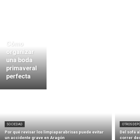
Cómo
organizar
una boda
primaveral
perfecta
SOCIEDAD
OTROS DEP
Por qué revisar los limpiaparabrisas puede evitar
Del sofá 
un accidente grave en Aragón
correr de