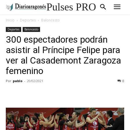
Pulses PRO
Inicio
Deportes
Baloncesto
Deportes
Baloncesto
300 espectadores podrán
asistir al Príncipe Felipe para
ver al Casademont Zaragoza
femenino
Por
pablo
-
20/02/2021
0