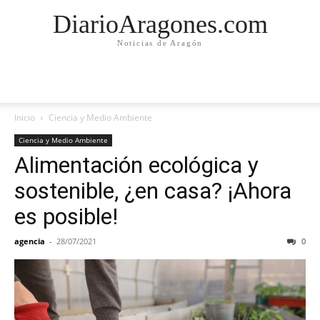
DiarioAragones.com
Noticias de Aragón
Inicio
Ciencia y Medio Ambiente
Ciencia y Medio Ambiente
Alimentación ecológica y
sostenible, ¿en casa? ¡Ahora
es posible!
agencia
-
28/07/2021
0