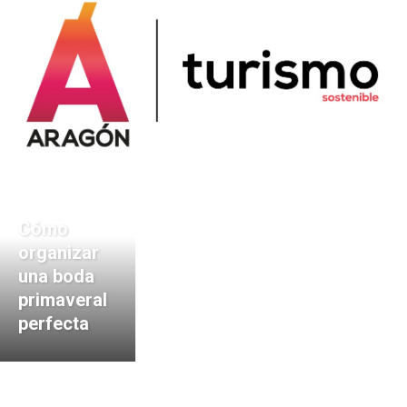
Cómo
organizar
una boda
primaveral
perfecta