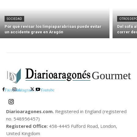
SOCIEDAD
OTROS DEP
Por qué revisar los limpiaparabrisas puede evitar
Del sofá 
un accidente grave en Aragón
correr de
Gourmet
Facebook
Instagram
X
Youtube
Diarioaragones.com.
Registered in England (registered
no. 548956457)
Registered Office:
458‑4445 Fulford Road, London,
United Kingdom