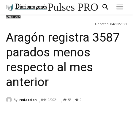
Pulses PRO
Actualidad
Updated:
04/10/2021
Aragón registra 3587
parados menos
respecto al mes
anterior
By
redaccion
04/10/2021
58
0
Cuota