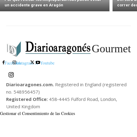
un accidente grave en Aragón
correr de
Gourmet
Facebook
Instagram
X
Youtube
Diarioaragones.com.
Registered in England (registered
no. 548956457)
Registered Office:
458‑4445 Fulford Road, London,
United Kingdom
Gestionar el Consentimiento de las Cookies