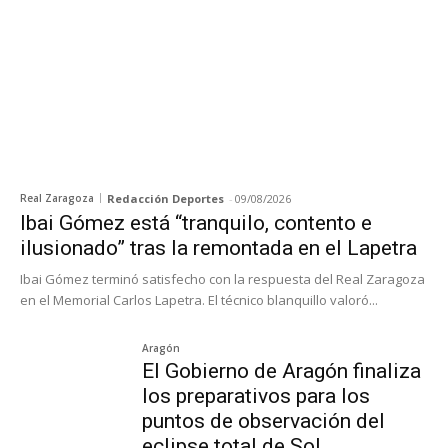
Real Zaragoza
Redacción Deportes
-
09/08/2026
Ibai Gómez está “tranquilo, contento e
ilusionado” tras la remontada en el Lapetra
Ibai Gómez terminó satisfecho con la respuesta del Real Zaragoza
en el Memorial Carlos Lapetra. El técnico blanquillo valoró...
Aragón
El Gobierno de Aragón finaliza
los preparativos para los
puntos de observación del
eclipse total de Sol