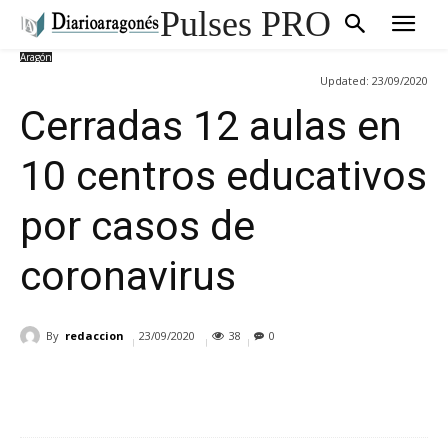
Pulses PRO
Aragón
Updated:
23/09/2020
Cerradas 12 aulas en
10 centros educativos
por casos de
coronavirus
By
redaccion
23/09/2020
38
0
Cuota